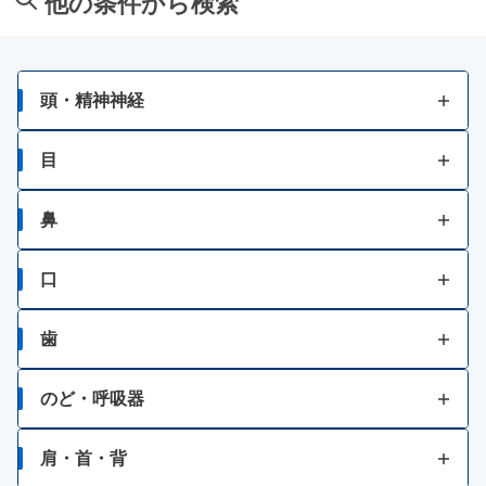
他の条件から検索
関節痛
二日酔い
かぶれ
骨歯の発育不良・衰え
貧血
あせも
頭・精神神経
神経痛、筋肉痛・関節痛
病中・病後等の増血及び回復促進
水虫
頭痛
目
カルシウムの補給
保湿
壮年性脱毛症
目の疲れ
鼻
眠気
しもやけ
円形脱毛症
結膜充血
鼻水
口
倦怠感
きり傷、さし傷
フケが原因の脱毛症
目のかすみ
鼻づまり
口内炎
歯
いぼ・たこ・うおのめ
眉毛脱毛症・薄毛
目の乾き・コンタクトレンズ装着時の不快感
くしゃみ
口角炎、唇のひびわれ
歯痛
のど・呼吸器
やけど
乗物酔いによる頭痛
目のかゆみ
口唇ヘルペスの再発
せき
にきび・吹出物
いらいら感・緊張感・興奮感等
肩・首・背
目のアレルギー（花粉等）