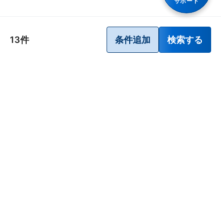
サポート
にきび・吹出物
便秘（ダイエット、少食によるもの）
皮膚の殺菌・消毒
胃腸障害
13件
条件追加
検索する
しみ、そばかす
乗物酔いによるはきけ
歯ぐきからの出血、鼻血