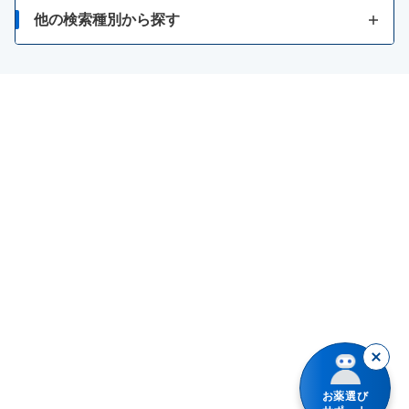
月経不順
暴飲暴食・寝冷えによる下痢
筋肉痛
他の検索種別から探す
冷えやすい、血行が悪い
化膿
消化不良による下痢
関節痛
お薬の種類で検索
二日酔い
かぶれ
軟便
骨歯の発育不良・衰え
漢方薬を検索
貧血
あせも
便秘
神経痛、筋肉痛・関節痛
商品名で検索
病中・病後等の増血及び回復促進
水虫
整腸（便通を整えたい）
シリーズ名で検索
カルシウムの補給
保湿
腹部膨満感
眠気
しもやけ
急性便秘（生活環境が変わったときなど）
倦怠感
きり傷、さし傷
便秘（食後の腹痛、コロコロ小さい便）
いぼ・たこ・うおのめ
加齢・運動不足による便秘、残便感・膨満感
やけど
便秘（便意感じにくい、固くて大きい便）
お薬選び