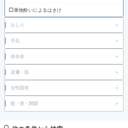
乗物酔いによるはきけ
おしり
痔の痛み
手足
痔の出血
打撲
体全体
痔のはれ（炎症）
発熱
皮膚・肌
痔のかゆみ
肉体疲労・からだの不調等の栄養補給
かゆみ
女性固有
痔患部の殺菌・消毒
風邪等での発熱・体力消耗
虫さされ
生理痛
筋・骨・関節
肌荒れ
湿疹
月経不順
筋肉痛
冷えやすい、血行が悪い
化膿