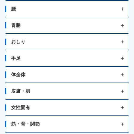
たん
一時的な不眠
皮膚の殺菌・消毒
肩こり
紫外線等による眼炎（雪目など）
腰
ゼーゼー、ヒューヒュー音の呼吸
しみ、そばかす
肩・首すじのこり
結膜炎（はやり目）・ものもらい
腰痛
胃腸
のどの痛み・はれ
歯ぐきからの出血、鼻血
ビタミン不足による目の乾燥
胃痛
おしり
のどの殺菌・消毒
乗物酔いによるめまい
胸焼け
痔の痛み
手足
はきけ・むかつき
痔の出血
打撲
体全体
胃もたれ・胃部不快感
痔のはれ（炎症）
発熱
皮膚・肌
消化不良・食欲不振
痔のかゆみ
肉体疲労・からだの不調等の栄養補給
かゆみ
女性固有
食あたり・水あたりによる下痢
痔患部の殺菌・消毒
風邪等での発熱・体力消耗
虫さされ
生理痛
腹痛を伴う下痢
筋・骨・関節
肌荒れ
湿疹