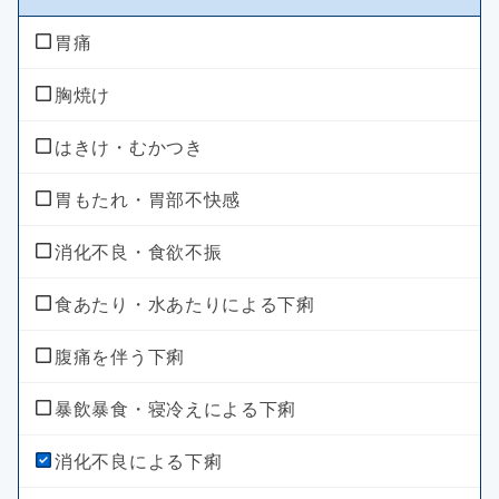
のどの痛み・はれ
ビタミン不足による目の乾燥
胃痛
のどの殺菌・消毒
乗物酔いによるめまい
胸焼け
はきけ・むかつき
胃もたれ・胃部不快感
消化不良・食欲不振
食あたり・水あたりによる下痢
腹痛を伴う下痢
暴飲暴食・寝冷えによる下痢
消化不良による下痢