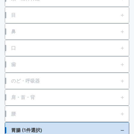
頭痛
目
壮年性脱毛症
目の疲れ
鼻
円形脱毛症
結膜充血
鼻水
口
フケが原因の脱毛症
目のかすみ
鼻づまり
口内炎
歯
眉毛脱毛症・薄毛
目の乾き・コンタクトレンズ装着時の不快感
くしゃみ
口角炎、唇のひびわれ
歯痛
のど・呼吸器
乗物酔いによる頭痛
目のかゆみ
口唇ヘルペスの再発
せき
肩・首・背
いらいら感・緊張感・興奮感等
目のアレルギー（花粉等）
たん
一時的な不眠
肩こり
腰
紫外線等による眼炎（雪目など）
ゼーゼー、ヒューヒュー音の呼吸
肩・首すじのこり
結膜炎（はやり目）・ものもらい
腰痛
胃腸 (1件選択)