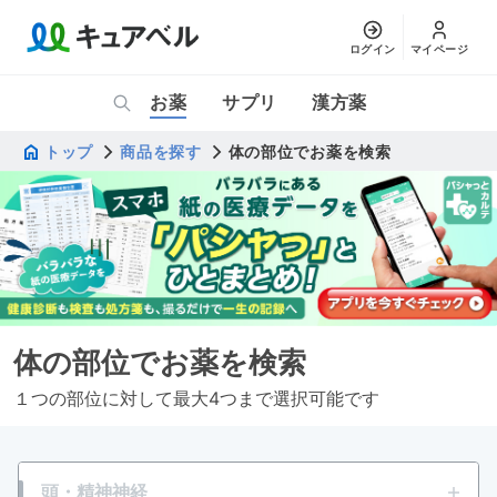
ログイン
マイページ
お薬
サプリ
漢方薬
トップ
商品を探す
体の部位でお薬を検索
体の部位でお薬を検索
１つの部位に対して最大4つまで選択可能です
頭・精神神経