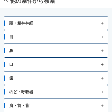
他の条件から検索
関節痛
二日酔い
かぶれ
骨歯の発育不良・衰え
貧血
あせも
頭・精神神経
神経痛、筋肉痛・関節痛
病中・病後等の増血及び回復促進
水虫
頭痛
目
カルシウムの補給
保湿
壮年性脱毛症
目の疲れ
鼻
眠気
しもやけ
円形脱毛症
結膜充血
鼻水
口
倦怠感
きり傷、さし傷
フケが原因の脱毛症
目のかすみ
鼻づまり
口内炎
歯
いぼ・たこ・うおのめ
眉毛脱毛症・薄毛
目の乾き・コンタクトレンズ装着時の不快感
くしゃみ
口角炎、唇のひびわれ
歯痛
のど・呼吸器
やけど
乗物酔いによる頭痛
目のかゆみ
口唇ヘルペスの再発
せき
にきび・吹出物
いらいら感・緊張感・興奮感等
肩・首・背
目のアレルギー（花粉等）