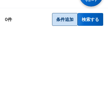
サポート
にきび・吹出物
便秘（ダイエット、少食によるもの）
皮膚の殺菌・消毒
胃腸障害
0件
条件追加
検索する
しみ、そばかす
乗物酔いによるはきけ
歯ぐきからの出血、鼻血