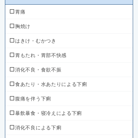
のどの痛み・はれ
ビタミン不足による目の乾燥
胃痛
のどの殺菌・消毒
乗物酔いによるめまい
胸焼け
はきけ・むかつき
胃もたれ・胃部不快感
消化不良・食欲不振
食あたり・水あたりによる下痢
腹痛を伴う下痢
暴飲暴食・寝冷えによる下痢
消化不良による下痢