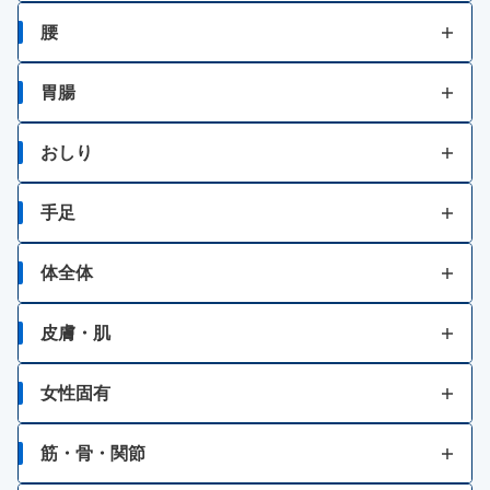
たん
一時的な不眠
皮膚の殺菌・消毒
肩こり
紫外線等による眼炎（雪目など）
腰
ゼーゼー、ヒューヒュー音の呼吸
しみ、そばかす
肩・首すじのこり
結膜炎（はやり目）・ものもらい
腰痛
胃腸
のどの痛み・はれ
歯ぐきからの出血、鼻血
ビタミン不足による目の乾燥
胃痛
おしり
のどの殺菌・消毒
乗物酔いによるめまい
胸焼け
痔の痛み
手足
はきけ・むかつき
痔の出血
打撲
体全体
胃もたれ・胃部不快感
痔のはれ（炎症）
発熱
皮膚・肌
消化不良・食欲不振
痔のかゆみ
肉体疲労・からだの不調等の栄養補給
かゆみ
女性固有
食あたり・水あたりによる下痢
痔患部の殺菌・消毒
風邪等での発熱・体力消耗
虫さされ
生理痛
腹痛を伴う下痢
筋・骨・関節
肌荒れ
湿疹