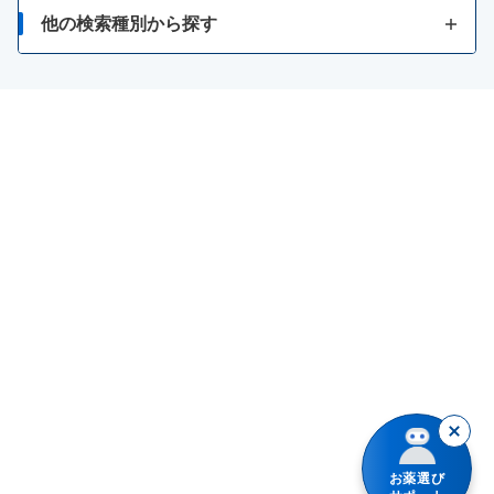
月経不順
暴飲暴食・寝冷えによる下痢
筋肉痛
他の検索種別から探す
冷えやすい、血行が悪い
化膿
消化不良による下痢
関節痛
お薬の種類で検索
二日酔い
かぶれ
軟便
骨歯の発育不良・衰え
漢方薬を検索
貧血
あせも
便秘
神経痛、筋肉痛・関節痛
商品名で検索
病中・病後等の増血及び回復促進
水虫
整腸（便通を整えたい）
シリーズ名で検索
カルシウムの補給
保湿
腹部膨満感
眠気
しもやけ
急性便秘（生活環境が変わったときなど）
倦怠感
きり傷、さし傷
便秘（食後の腹痛、コロコロ小さい便）
いぼ・たこ・うおのめ
加齢・運動不足による便秘、残便感・膨満感
やけど
便秘（便意感じにくい、固くて大きい便）
お薬選び