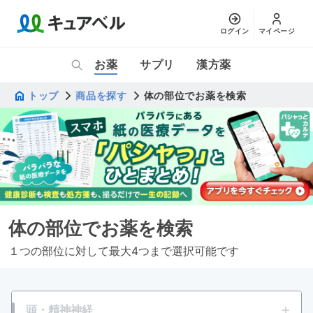
ログイン
マイページ
お薬
サプリ
漢方薬
トップ
商品を探す
体の部位でお薬を検索
体の部位でお薬を検索
１つの部位に対して最大4つまで選択可能です
頭・精神神経