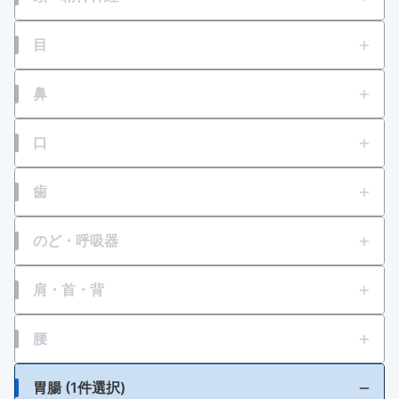
頭痛
目
壮年性脱毛症
目の疲れ
鼻
円形脱毛症
結膜充血
鼻水
口
フケが原因の脱毛症
目のかすみ
鼻づまり
口内炎
歯
眉毛脱毛症・薄毛
目の乾き・コンタクトレンズ装着時の不快感
くしゃみ
口角炎、唇のひびわれ
歯痛
のど・呼吸器
乗物酔いによる頭痛
目のかゆみ
口唇ヘルペスの再発
せき
肩・首・背
いらいら感・緊張感・興奮感等
目のアレルギー（花粉等）
たん
一時的な不眠
肩こり
腰
紫外線等による眼炎（雪目など）
ゼーゼー、ヒューヒュー音の呼吸
肩・首すじのこり
結膜炎（はやり目）・ものもらい
腰痛
胃腸 (1件選択)