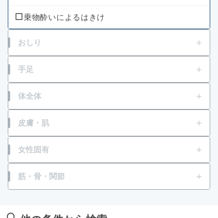
乗物酔いによるはきけ
おしり
痔の痛み
手足
痔の出血
打撲
体全体
痔のはれ（炎症）
発熱
皮膚・肌
痔のかゆみ
肉体疲労・からだの不調等の栄養補給
かゆみ
女性固有
痔患部の殺菌・消毒
風邪等での発熱・体力消耗
虫さされ
生理痛
筋・骨・関節
肌荒れ
湿疹
月経不順
筋肉痛
冷えやすい、血行が悪い
化膿