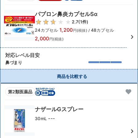
パブロン鼻炎カプセルSα
2.7
(
1
件)
1,200
24カプセル
48カプセル
円(税抜)
/
2,000
円(税抜)
対応レベル目安
鼻づまり
商品を比較する
第2類医薬品
ナザールGスプレー
---
30mL