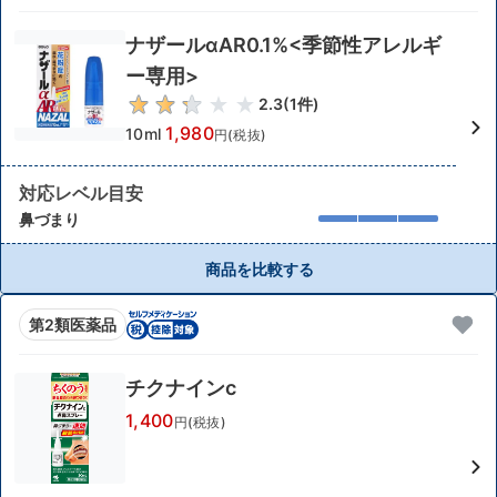
ナザールαAR0.1%<季節性アレルギ
ー専用>
2.3
(
1
件)
1,980
10ml
円(税抜)
対応レベル目安
鼻づまり
商品を比較する
第2類医薬品
チクナインc
1,400
円(税抜)