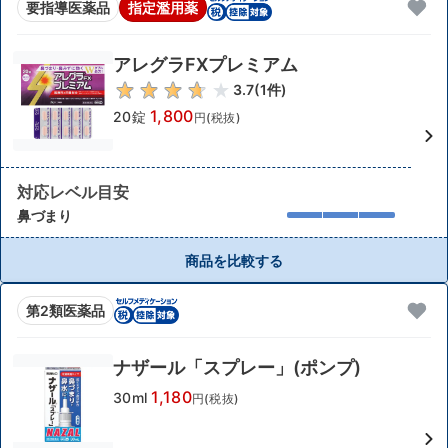
要指導医薬品
指定濫用薬
アレグラFXプレミアム
3.7
(
1
件)
1,800
20錠
円(税抜)
対応レベル目安
鼻づまり
商品を比較する
第2類医薬品
ナザール「スプレー」(ポンプ)
1,180
30ml
円(税抜)