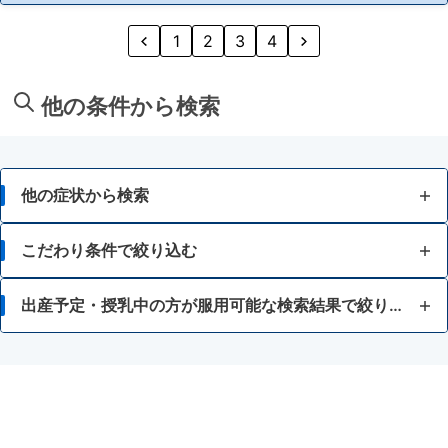
1
2
3
4
他の条件から検索
他の症状から検索
鼻水
こだわり条件で絞り込む
くしゃみ
7歳未満
出産予定・授乳中の方が服用可能な検索結果で絞り込む
15歳未満
出産予定日12週以内の妊婦
胃腸が弱い
妊婦又は妊娠の可能性がある人
血圧や血糖値が気になる
授乳中の人