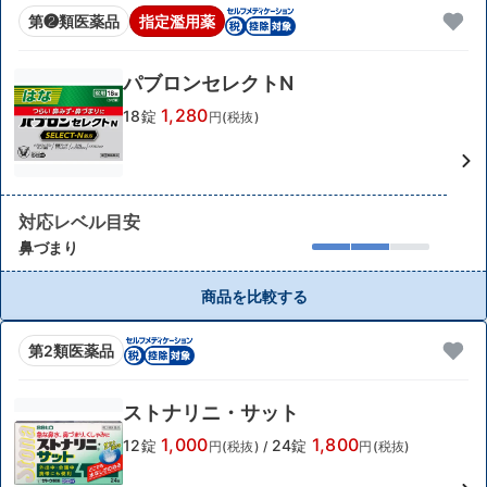
第❷類医薬品
指定濫用薬
パブロンセレクトN
1,280
18錠
円(税抜)
対応レベル目安
鼻づまり
商品を比較する
第2類医薬品
ストナリニ・サット
1,000
1,800
12錠
24錠
円(税抜)
/
円(税抜)