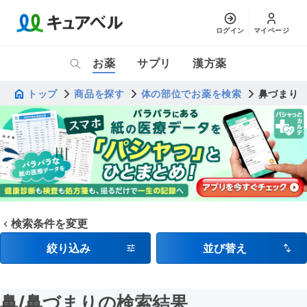
ログイン
マイページ
お薬
サプリ
漢方薬
トップ
商品を探す
体の部位でお薬を検索
鼻づまり
検索条件を変更
絞り込み
並び替え
鼻
/鼻づまり
の検索結果