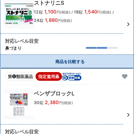
ストナリニS
1,100
1,540
12錠
18錠
円(税抜)
/
円(税抜)
/
1,880
24錠
円(税抜)
対応レベル目安
鼻づまり
商品を比較する
第❷類医薬品
指定濫用薬
ベンザブロックL
2,380
30錠
円(税抜)
対応レベル目安