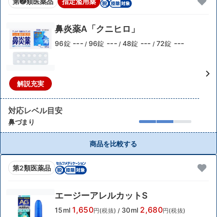
第❷類医薬品
指定濫用薬
鼻炎薬A「クニヒロ」
---
---
---
---
96錠
96錠
48錠
72錠
/
/
/
解説充実
対応レベル目安
鼻づまり
商品を比較する
第2類医薬品
エージーアレルカットS
1,650
2,680
15ml
30ml
円(税抜)
/
円(税抜)