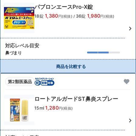
パブロンエースPro-X錠
1,380
1,980
18錠
36錠
円(税抜)
/
円(税抜)
対応レベル目安
鼻づまり
商品を比較する
第2類医薬品
ロートアルガードST鼻炎スプレー
1,280
15ml
円(税抜)