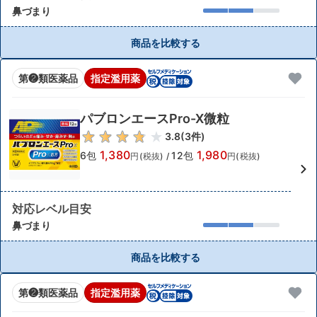
鼻づまり
商品を比較する
第❷類医薬品
指定濫用薬
パブロンエースPro-X微粒
3.8
(
3
件)
1,380
1,980
6包
12包
円(税抜)
/
円(税抜)
対応レベル目安
鼻づまり
商品を比較する
第❷類医薬品
指定濫用薬