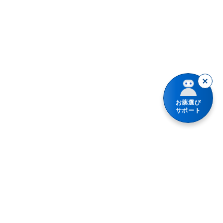
インフルエンザの疑いがある
鼻かぜの症状に
アレルギーの症状に
液剤
お薬選び
眠くなると困る
サポート
水なしでも服用できる
1日1～2回タイプ
ノンシュガー