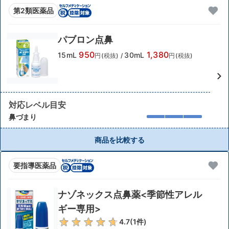
第2類医薬品
パブロン点鼻
950
1,380
15mL
30mL
円(税抜)
/
円(税抜)
対応レベル目安
鼻づまり
商品を比較する
要指導医薬品
ナゾネックス点鼻薬<季節性アレル
ギー専用>
4.7
(
1
件)